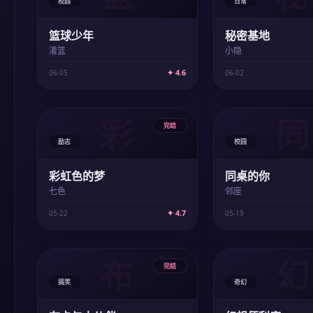
校园
日常
篮球少年
秘密基地
灌篮
小隐
✦ 4.6
06-05
06-02
彩
同
完结
励志
校园
彩虹色的梦
同桌的你
七色
邻座
✦ 4.7
05-22
05-19
布
幻
完结
搞笑
奇幻