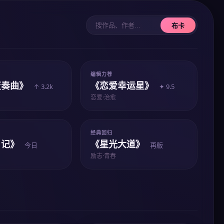
布卡
编辑力荐
变奏曲》
《恋爱幸运星》
↑ 3.2k
✦ 9.5
恋爱·治愈
经典回归
日记》
《星光大道》
今日
再版
励志·青春