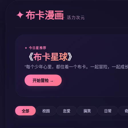
✦
布卡漫画
· 活力次元
✦ 今日星推荐
《
布卡星球
》
“每个少年心里，都住着一个布卡。一起冒险，一起成长
开始冒险 →
全部
校园
恋爱
搞笑
日常