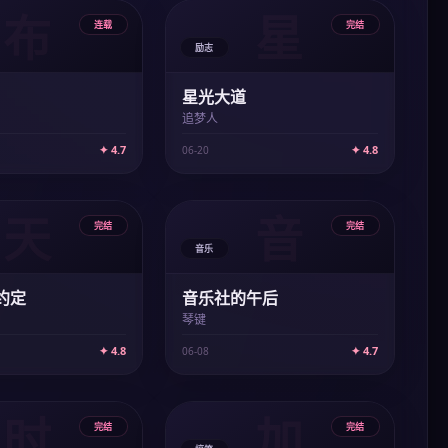
布
星
连载
完结
励志
星光大道
追梦人
✦ 4.7
✦ 4.8
06-20
天
音
完结
完结
音乐
约定
音乐社的午后
琴键
✦ 4.8
✦ 4.7
06-08
时
加
完结
完结