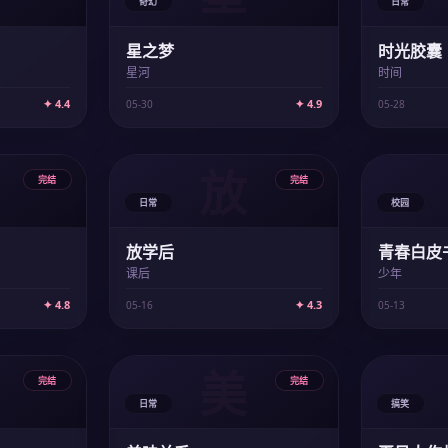
奇幻
日常
星之梦
时光胶囊
星河
时间
✦ 4.4
✦ 4.9
05-30
05-28
放
完结
完结
日常
校园
放学后
青春白皮
课后
少年
✦ 4.8
✦ 4.3
05-16
05-13
美
完结
完结
日常
搞笑