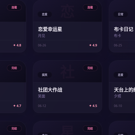
恋
连载
连载
恋爱
日常
恋爱幸运星
布卡日记
月见
布卡
✦ 4.8
✦ 4.9
06-26
06-25
社
完结
完结
搞笑
恋爱
社团大作战
天台上的
笑面
夕照
✦ 4.7
✦ 4.5
06-12
06-10
星
完结
完结