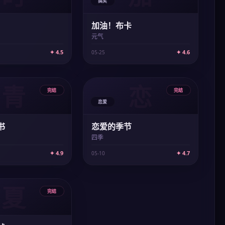
搞笑
加油！布卡
元气
✦ 4.5
✦ 4.6
05-25
青
恋
完结
完结
恋爱
书
恋爱的季节
四季
✦ 4.9
✦ 4.7
05-10
夏
完结