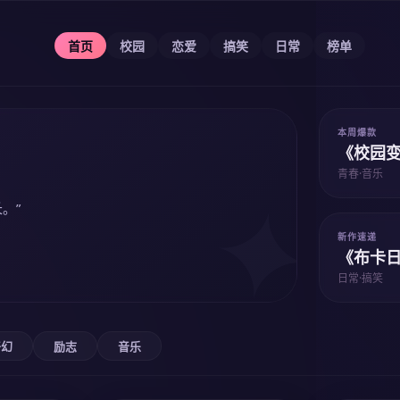
首页
校园
恋爱
搞笑
日常
榜单
本周爆款
《校园
青春·音乐
。”
新作速递
《布卡
日常·搞笑
奇幻
励志
音乐