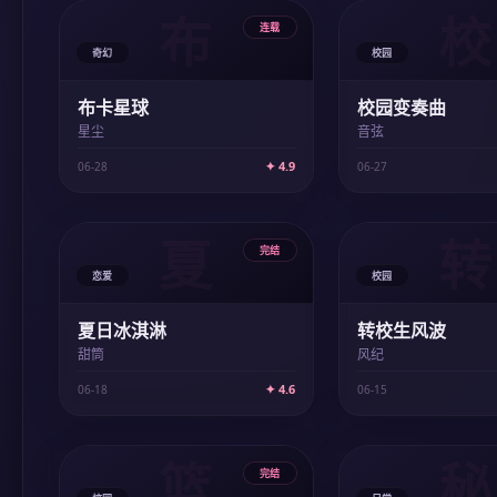
布
校
连载
奇幻
校园
布卡星球
校园变奏曲
星尘
音弦
✦ 4.9
06-28
06-27
夏
转
完结
恋爱
校园
夏日冰淇淋
转校生风波
甜筒
风纪
✦ 4.6
06-18
06-15
篮
秘
完结